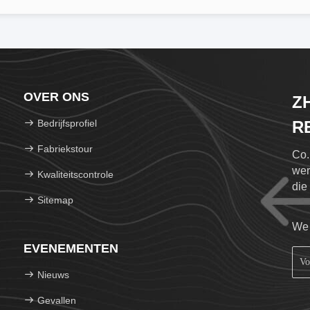
OVER ONS
Z
Bedrijfsprofiel
R
C
Fabriekstour
Co.
wer
Kwaliteitscontrole
die
Sitemap
We 
EVENEMENTEN
Nieuws
Gevallen