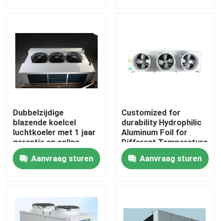
voor koelprestaties
Range of Applications
Components
Fabriekstour
Kwaliteitscontrole
Neem contact met ons op
Dubbelzijdige
Customized for
Nieuws
blazende koelcel
durability Hydrophilic
luchtkoeler met 1 jaar
Aluminum Foil for
garantie en online
Different Temperature
ondersteuning voor
and Humidity
Gevallen
Aanvraag sturen
Aanvraag sturen
koelverdampers
Requirements in Cold
Room Condensing Unit
Vraag een offerte
koelkamer verdamper