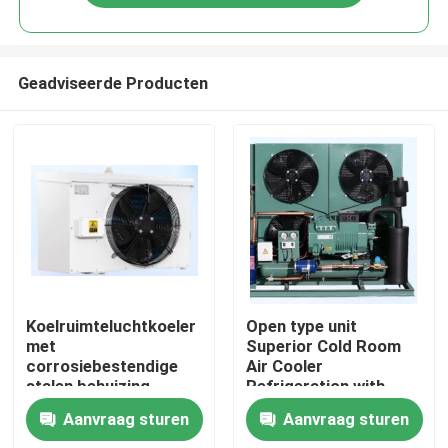
Geadviseerde Producten
Thuis
Koelruimteluchtkoeler
Open type unit
met
Superior Cold Room
corrosiebestendige
Air Cooler
Producten
stalen behuizing,
Refrigeration with
dubbellagig
Bitzer Compressor
Aanvraag sturen
Aanvraag sturen
waterbakje en
Comprehensive
Over Ons
warmtewisselaarpijp
Product Line for Wide