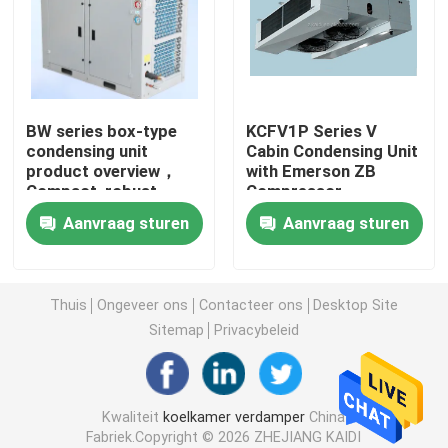
de koeler van de koude ruimtelucht
Koude Zaal Condensator
BW series box-type
KCFV1P Series V
condensing unit
Cabin Condensing Unit
product overview，
with Emerson ZB
Koude Zaal Koelingsmateriaal
Compact, robust,
Compressor
robust and
Aanvraag sturen
Aanvraag sturen
customizable，
Koude Zaal Condenserende Eenheid
Applicable to various
refrigerants
Water Gekoelde Condenserende Eenheid
Thuis
Ongeveer ons
Contacteer ons
Desktop Site
Sitemap
Privacybeleid
Compressor Condenserende Eenheid
Kwaliteit
koelkamer verdamper
China
Water gekoelde condensator
Fabriek.Copyright © 2026 ZHEJIANG KAIDI