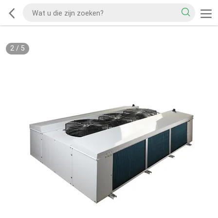
2
/
5