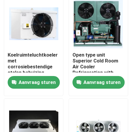
Koelruimteluchtkoeler
Open type unit
met
Superior Cold Room
corrosiebestendige
Air Cooler
stalen behuizing,
Refrigeration with
dubbellagig
Bitzer Compressor
Aanvraag sturen
Aanvraag sturen
waterbakje en
Comprehensive
warmtewisselaarpijp
Product Line for Wide
Thuis
voor koelprestaties
Range of Applications
Components
Producten
Over Ons