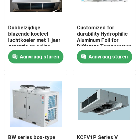
Fabriekstour
Dubbelzijdige
Customized for
blazende koelcel
durability Hydrophilic
Kwaliteitscontrole
luchtkoeler met 1 jaar
Aluminum Foil for
garantie en online
Different Temperature
ondersteuning voor
and Humidity
Aanvraag sturen
Aanvraag sturen
Neem contact met ons op
koelverdampers
Requirements in Cold
Room Condensing Unit
Nieuws
Gevallen
Vraag een offerte
koelkamer verdamper
BW series box-type
KCFV1P Series V