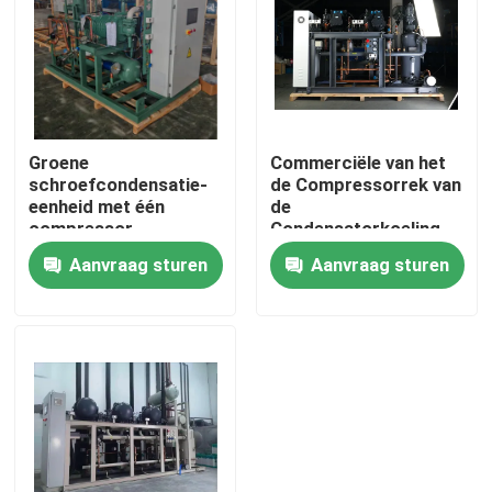
Fabriekstour
Kwaliteitscontrole
Groene
Commerciële van het
schroefcondensatie-
de Compressorrek van
Neem contact met ons op
eenheid met één
de
compressor
Condensatorkoeling
het Systeemdouane
Aanvraag sturen
Aanvraag sturen
Nieuws
Gevallen
Vraag een offerte
koelkamer verdamper