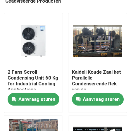
Geadviseerde Producten
2 Fans Scroll
Kaideli Koude Zaal het
Condensing Unit 60 Kg
Parallelle
for Industrial Cooling
Condenserende Rek
Applications
van de
Thuis
Eenheidscompressor
Aanvraag sturen
Aanvraag sturen
Producten
Over Ons