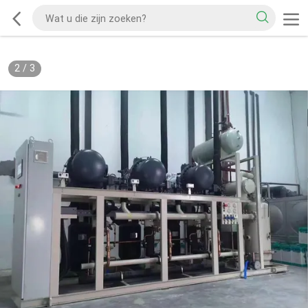
2
/
3