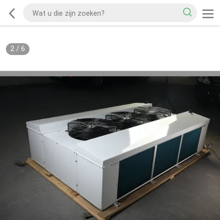
2
/
6