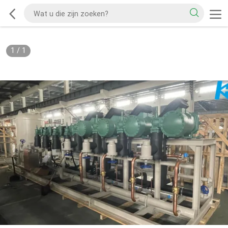
1
/
1