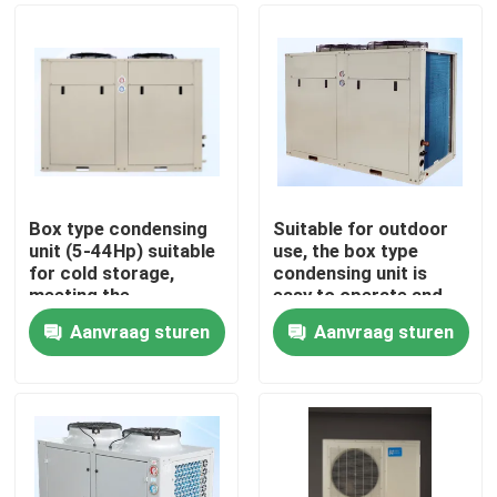
Box type condensing
Suitable for outdoor
unit (5-44Hp) suitable
use, the box type
for cold storage,
condensing unit is
meeting the
easy to operate and
requirements for
can meet the needs of
Aanvraag sturen
Aanvraag sturen
refrigerants such as
refrigerants such as
Thuis
R404A, R507A, R448,
R404A, R507A, R448,
R22, etc
R22, etc
Producten
Over Ons