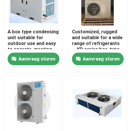
Fabriekstour
A box type condensing
Customized, rugged
Kwaliteitscontrole
unit suitable for
and suitable for a wide
outdoor use and easy
range of refrigerants
to operate, meeting
，KD series box-type
Neem contact met ons op
the needs of
condensing
Aanvraag sturen
Aanvraag sturen
refrigerants such as
unit（4~7Hp
R404A, R507A, R448,
optional）
Nieuws
R22, etc
Gevallen
Vraag een offerte
koelkamer verdamper