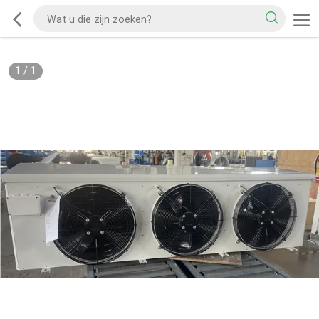
1
/
1