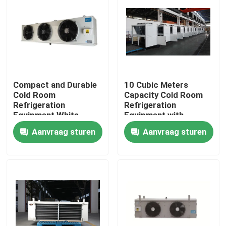
Fabriekstour
Kwaliteitscontrole
Compact and Durable
10 Cubic Meters
Neem contact met ons op
Cold Room
Capacity Cold Room
Refrigeration
Refrigeration
Equipment White
Equipment with
Nieuws
Option Max Water Out
Stainless Steel
Aanvraag sturen
Aanvraag sturen
Temp 60 Degree
Material and
220V/380V Voltage
Gevallen
Vraag een offerte
koelkamer verdamper