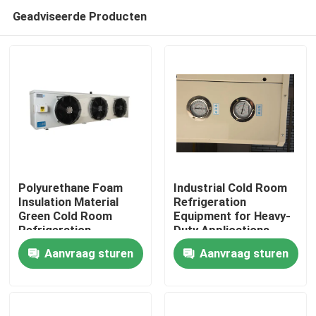
Geadviseerde Producten
Polyurethane Foam
Industrial Cold Room
Insulation Material
Refrigeration
Green Cold Room
Equipment for Heavy-
Thuis
Refrigeration
Duty Applications
Equipment for Heavy-
220V/380V Voltage
Aanvraag sturen
Aanvraag sturen
Duty Applications
Climate Type/
Producten
Over Ons