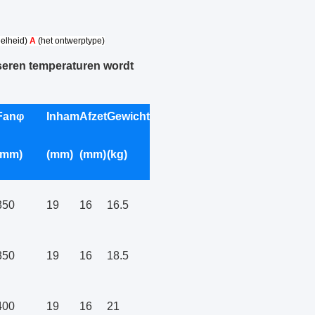
elheid)
A
(het ontwerptype)
seren temperaturen wordt
Fanφ
Inham
Afzet
Gewicht
(mm)
(mm)
(mm)
(kg)
350
19
16
16.5
350
19
16
18.5
400
19
16
21