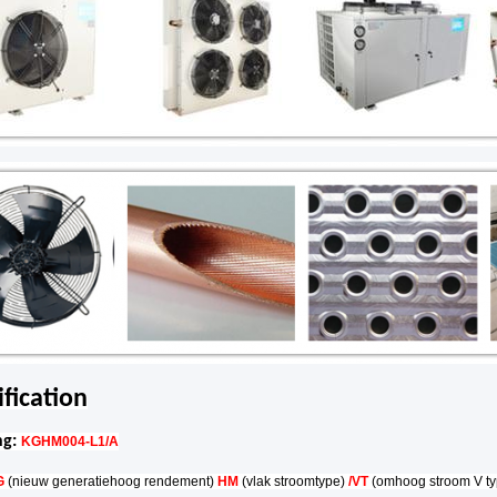
ification
ng:
KGHM004-L1/A
G
(nieuw generatiehoog rendement)
HM
(vlak stroomtype)
/VT
(omhoog stroom V t