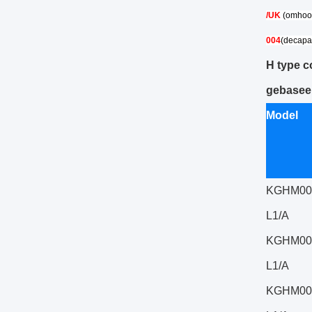
/UK
(omhoog
004
(decapac
H type c
gebaseer
Model
KGHM00
L1/A
KGHM00
L1/A
KGHM00