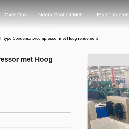
Over Ons
Neem Contact Met
Evenementen
Ons Op
lih type Condensatorcompressor met Hoog rendement
ressor met Hoog