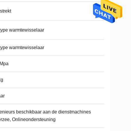
strekt
type warmtewisselaar
type warmtewisselaar
0Mpa
kg
aar
enieurs beschikbaar aan de dienstmachines
rzee, Onlineondersteuning