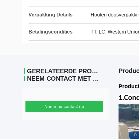
Verpakking Details
Houten doosverpakki
Betalingscondities
TT, LC, Western Unio
Produc
GERELATEERDE PRODUCTEN
NEEM CONTACT MET ONS OP
Produc
1.Con
Neem nu contact op