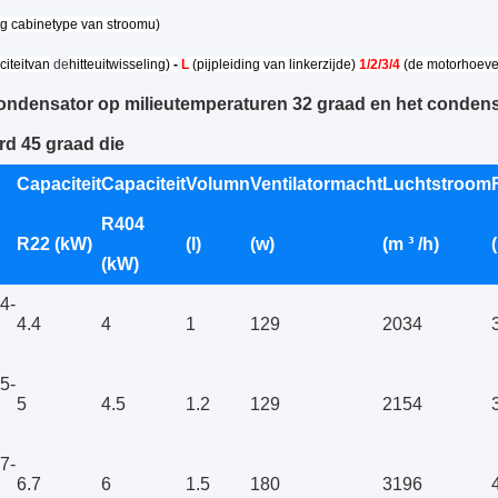
 cabinetype van stroomu)
iteitvan
de
hitteuitwisseling)
-
L
(pijpleiding van linkerzijde)
1/2/3/4
(de motorhoeve
ondensator op milieutemperaturen 32 graad en het conden
d 45 graad die
Capaciteit
Capaciteit
Volumn
Ventilatormacht
Luchtstroom
R404
R22 (kW)
(l)
(w)
(m ³ /h)
(kW)
4-
4.4
4
1
129
2034
5-
5
4.5
1.2
129
2154
7-
6.7
6
1.5
180
3196