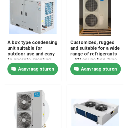
Fabriekstour
Kwaliteitscontrole
A box type condensing
Customized, rugged
unit suitable for
and suitable for a wide
Neem contact met ons op
outdoor use and easy
range of refrigerants
to operate, meeting
，KD series box-type
the needs of
condensing
Aanvraag sturen
Aanvraag sturen
Nieuws
refrigerants such as
unit（4~7Hp
R404A, R507A, R448,
optional）
R22, etc
Gevallen
Vraag een offerte
koelkamer verdamper