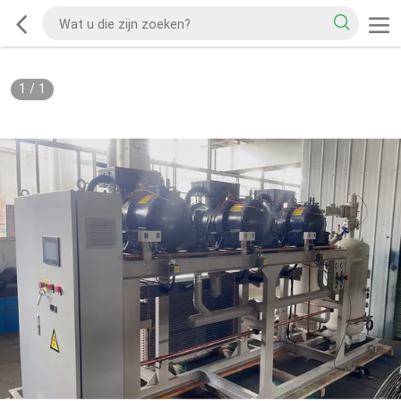
1
/
1