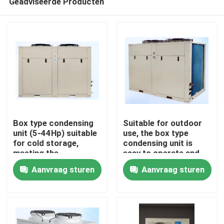
Geadviseerde Producten
Box type condensing
Suitable for outdoor
unit (5-44Hp) suitable
use, the box type
for cold storage,
condensing unit is
meeting the
easy to operate and
Thuis
requirements for
can meet the needs of
Aanvraag sturen
Aanvraag sturen
refrigerants such as
refrigerants such as
R404A, R507A, R448,
R404A, R507A, R448,
Producten
R22, etc
R22, etc
Over Ons