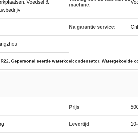
rkplaatsen, Voedsel &
Voo
machine:
uwbedrijv
Na garantie service:
Onl
angzhou
,
,
 R22
Gepersonaliseerde waterkoelcondensator
Watergekoelde c
Prijs
50
ng
Levertijd
10