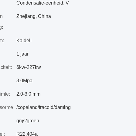
Condensatie-eenheid, V
an
Zhejiang, China
g:
m:
Kaideli
1 jaar
iteit:
6kw-227kw
3.0Mpa
imte:
2.0-3.0 mm
sormerk:
/copeland/fracold/daming
grijs/groen
el:
R22,404a