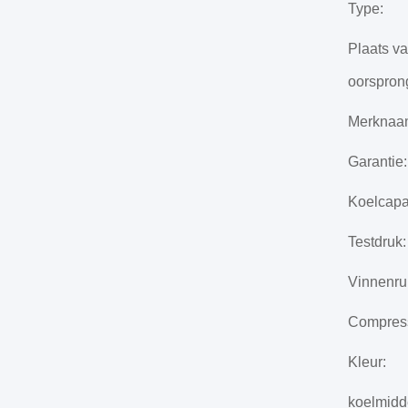
Type:
Plaats v
oorspron
Merknaa
Garantie:
Koelcapac
Testdruk:
Vinnenru
Compres
Kleur:
koelmidd