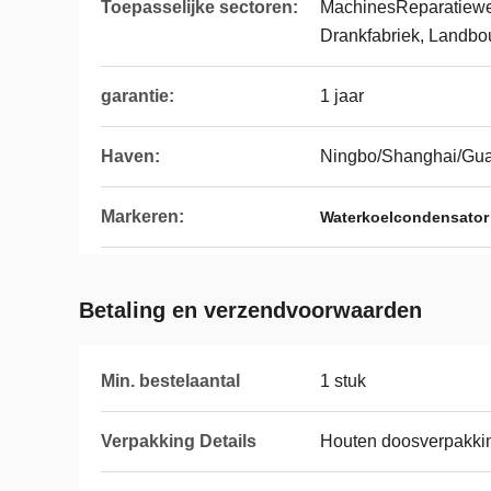
Toepasselijke sectoren:
MachinesReparatiewe
Drankfabriek, Landbo
garantie:
1 jaar
Haven:
Ningbo/Shanghai/Gu
Markeren:
Waterkoelcondensator
Betaling en verzendvoorwaarden
Min. bestelaantal
1 stuk
Verpakking Details
Houten doosverpakki