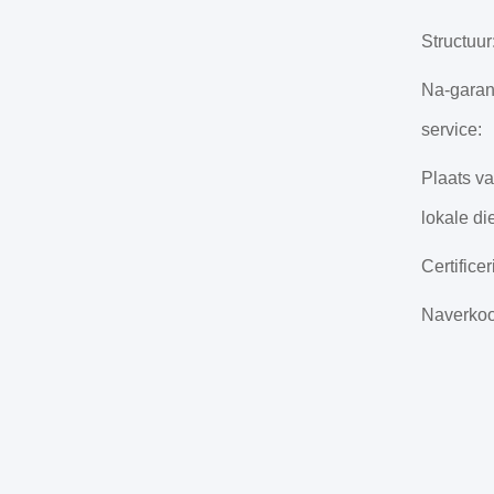
Structuur
Na-garan
service:
Plaats v
lokale di
Certificer
Naverkoo