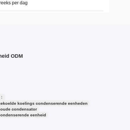
reeks per dag
nheid ODM
n：
gekoelde koelings condenserende eenheden
koude condensator
condenserende eenheid