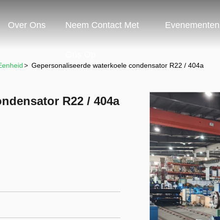
Over Ons
Neem Contact Met
Evenementen
Ons Op
Eenheid
>
Gepersonaliseerde waterkoele condensator R22 / 404a
ondensator R22 / 404a