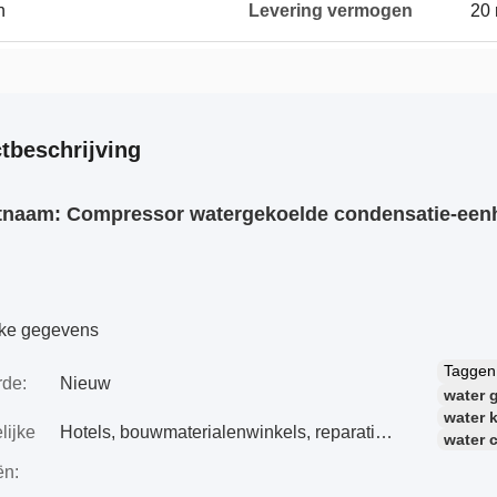
n
Levering vermogen
20 
tbeschrijving
tnaam: Compressor watergekoelde condensatie-ee
jke gegevens
Tagge
de:
Nieuw
water 
water 
lijke
Hotels, bouwmaterialenwinkels, reparatieshops voor machines, fabrieken, fabrieken voor voedsel en dranken, boerderijen, restaurants, huishoudens, detailhandel, bouwbedrijven, winkels voor voedsel en dranken
water 
ën: