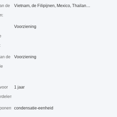
van de
Vietnam, de Filipijnen, Mexico, Thailand, Kazachstan, Nigeria, Oezbekistan, Tadzjikistan
m:
Voorziening
e
:
van de
Voorziening
de
 voor
1 jaar
rdelen:
ponenten:
condensatie-eenheid