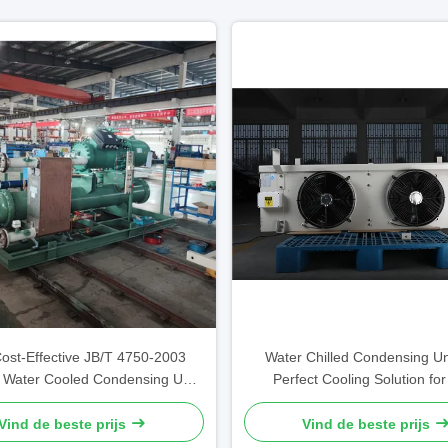
ost-Effective JB/T 4750-2003
Water Chilled Condensing Un
d Water Cooled Condensing Unit
Perfect Cooling Solution for
with 1 Year Warranty
Commercial Needs Ambient Te
5C To 43C
Vind de beste prijs
Vind de beste prijs