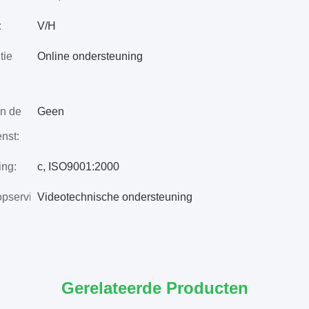
:
V/H
tie
Online ondersteuning
an de
Geen
enst:
ing:
c, ISO9001:2000
pservice:
Videotechnische ondersteuning
Gerelateerde Producten