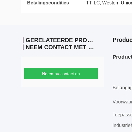
Betalingscondities
TT, LC, Western Unio
Produc
GERELATEERDE PRODUCTEN
NEEM CONTACT MET ONS OP
Produc
Neem nu contact op
Belangri
Voorwaar
Toepasse
industrie