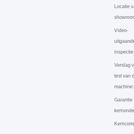
Locatie 
showroo
Video-
uitgaand
inspectie
Verslag 
test van 
machine:
Garantie
kernonde
Kerncom