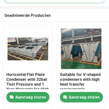
Geadviseerde Producten
Horizontal Flat Plate
Suitable for V-shaped
Thuis
Condenser with 32bar
condensers with high
Test Pressure and 1
heat transfer
Year Warranty for High
requirements,
Producten
Heat Exchange
equipped with
Aanvraag sturen
Aanvraag sturen
Efficiency
3P/380V/50Hz power
supply, meeting the
Over Ons
needs of refrigerants