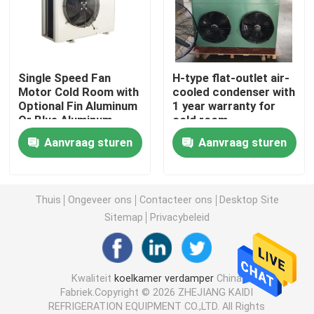
de koeler van de koude ruimtelucht
Single Speed Fan
H-type flat-outlet air-
Koude Zaal Condensator
Motor Cold Room with
cooled condenser with
Optional Fin Aluminum
1 year warranty for
Or Blue Aluminum
cold room
Koude Zaal Koelingsmateriaal
applications
Aanvraag sturen
Aanvraag sturen
Koude Zaal Condenserende Eenheid
Thuis
Ongeveer ons
Contacteer ons
Desktop Site
Water Gekoelde Condenserende Eenheid
Sitemap
Privacybeleid
Compressor Condenserende Eenheid
Kwaliteit
koelkamer verdamper
China
Fabriek.Copyright © 2026 ZHEJIANG KAIDI
Water gekoelde condensator
REFRIGERATION EQUIPMENT CO.,LTD. All Rights