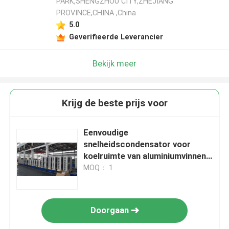
PARK,SHENGZHOU CITY,ZHEJIANG
PROVINCE,CHINA ,China
5.0
Geverifieerde Leverancier
Bekijk meer
Krijg de beste prijs voor
Eenvoudige
snelheidscondensator voor
koelruimte van aluminiumvinnen
voor model 38AQS012
MOQ： 1
Doorgaan