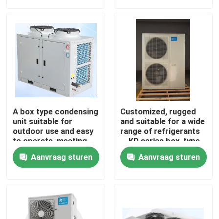
R22, etc
R22, etc
Fabriekstour
Kwaliteitscontrole
Neem contact met ons op
A box type condensing
Customized, rugged
Nieuws
unit suitable for
and suitable for a wide
outdoor use and easy
range of refrigerants
to operate, meeting
，KD series box-type
the needs of
condensing
Gevallen
Aanvraag sturen
Aanvraag sturen
refrigerants such as
unit（4~7Hp
R404A, R507A, R448,
optional）
R22, etc
Vraag een offerte
koelkamer verdamper