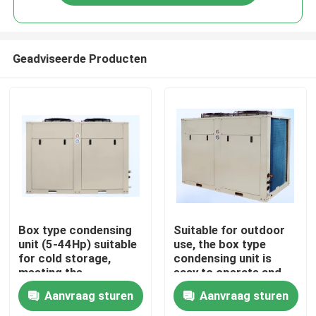
Geadviseerde Producten
Thuis
Box type condensing
Suitable for outdoor
unit (5-44Hp) suitable
use, the box type
for cold storage,
condensing unit is
Producten
meeting the
easy to operate and
requirements for
can meet the needs of
Aanvraag sturen
Aanvraag sturen
refrigerants such as
refrigerants such as
Over Ons
R404A, R507A, R448,
R404A, R507A, R448,