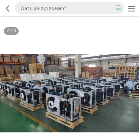
2
/
4