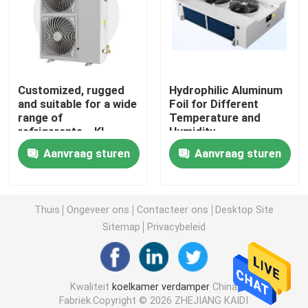
de koeler van de koude ruimtelucht
Koude Zaal Condensator
Customized, rugged
Hydrophilic Aluminum
and suitable for a wide
Foil for Different
range of
Temperature and
Koude Zaal Koelingsmateriaal
refrigerants，KL
Humidity
series box-type
Requirements in Cold
Aanvraag sturen
Aanvraag sturen
condensing
Room Condensing Unit
Koude Zaal Condenserende Eenheid
unit（2~7Hp
optional）
Water Gekoelde Condenserende Eenheid
Thuis
Ongeveer ons
Contacteer ons
Desktop Site
Sitemap
Privacybeleid
Compressor Condenserende Eenheid
Kwaliteit
koelkamer verdamper
China
Water gekoelde condensator
Fabriek.Copyright © 2026 ZHEJIANG KAIDI