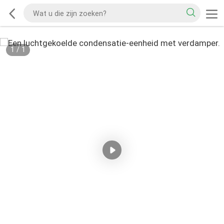
1
/
1