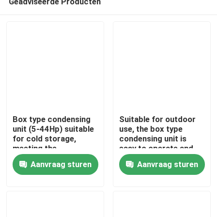
Geadviseerde Producten
Box type condensing
Suitable for outdoor
unit (5-44Hp) suitable
use, the box type
for cold storage,
condensing unit is
meeting the
easy to operate and
Thuis
requirements for
can meet the needs of
Aanvraag sturen
Aanvraag sturen
refrigerants such as
refrigerants such as
R404A, R507A, R448,
R404A, R507A, R448,
Producten
R22, etc
R22, etc
Over Ons