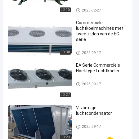
Evaporator
Water gekoelde condensator
00:15
2023-02-27
Commerciële
luchtkoelmachines met
twee zijden van de EG-
serie
de koeler van de koude ruimtel
00:30
2025-09-17
ucht
EA Serie Commerciële
Hoektype Luchtkoeler
de koeler van de koude ruimtel
2025-09-17
ucht
00:27
V-vormige
luchtcondensator
Koude Zaal Condensator
2025-09-17
00:23