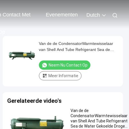
 Contact Met
Evenementen
Dutch
Op
Van de de CondensatorWarmtewisselaar
van Shell And Tube Refrigerant Sea de
Water Gekoelde Droge Evaporator
Neem Nu Contact Op
Meer Informatie
Gerelateerde video's
Van de de
CondensatorWarmtewisselaar
van Shell And Tube Refrigerant
Sea de Water Gekoelde Droge