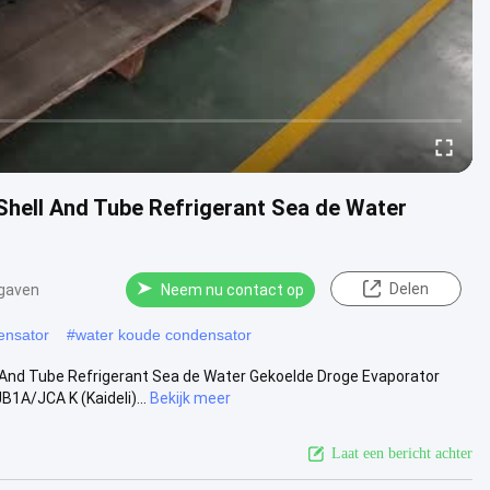
hell And Tube Refrigerant Sea de Water
Delen
gaven
Neem nu contact op
ensator
#
water koude condensator
nd Tube Refrigerant Sea de Water Gekoelde Droge Evaporator
A/JCA K (Kaideli)...
Bekijk meer
Laat een bericht achter