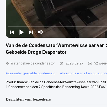
Van de de CondensatorWarmtewisselaar van S
Gekoelde Droge Evaporator
Water gekoelde condensator
2023-02-27
52 weer
#
Zeewater gekoelde condensator
#
horizontale shell en buiscond
Productnaam: Van de de CondensatorWarmtewisselaar van Shell A
1.Condenser beelden 2.Specification Benoeming: Kcws-003/JBA/JB1
Berichten van bezoekers