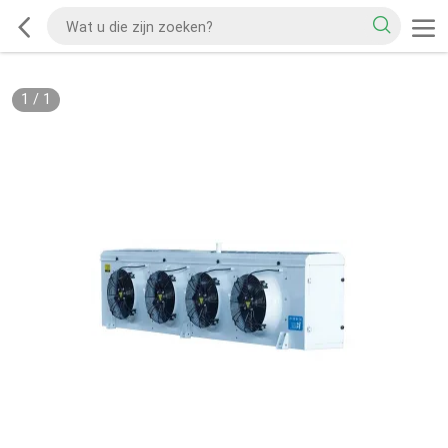
1
/
1