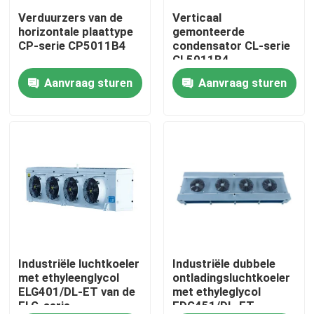
Verduurzers van de
Verticaal
horizontale plaattype
gemonteerde
Fabriekstour
CP-serie CP5011B4
condensator CL-serie
CL5011B4
Aanvraag sturen
Aanvraag sturen
Kwaliteitscontrole
Neem contact met ons op
Nieuws
Gevallen
Vraag een offerte
Industriële luchtkoeler
Industriële dubbele
met ethyleenglycol
ontladingsluchtkoeler
ELG401/DL-ET van de
met ethyleglycol
ELG-serie
EDG451/DL-ET
koelkamer verdamper