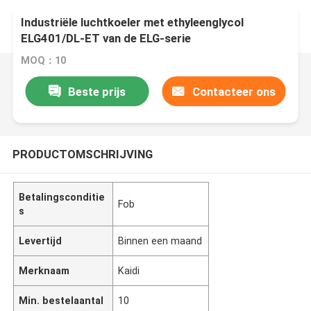
Industriële luchtkoeler met ethyleenglycol
ELG401/DL-ET van de ELG-serie
MOQ：10
Beste prijs
Contacteer ons
PRODUCTOMSCHRIJVING
Betalingsconditie
Fob
s
Levertijd
Binnen een maand
Merknaam
Kaidi
Min. bestelaantal
10