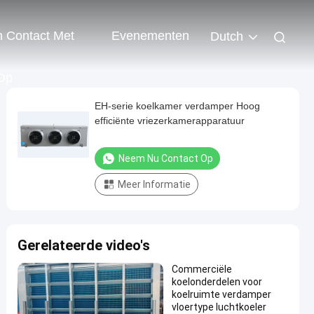
 Contact Met
Evenementen
Dutch
Op
EH-serie koelkamer verdamper Hoog
efficiënte vriezerkamerapparatuur
Neem Nu Contact Op
Meer Informatie
Gerelateerde video's
Commerciële
koelonderdelen voor
koelruimte verdamper
vloertype luchtkoeler