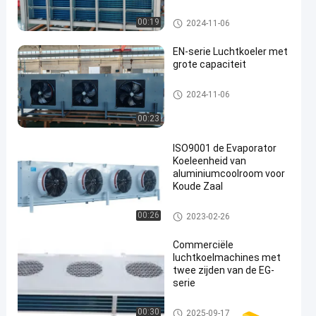
koelkamer verdamper
00:19
2024-11-06
EN-serie Luchtkoeler met
grote capaciteit
koelkamer verdamper
2024-11-06
00:23
ISO9001 de Evaporator
Koeleenheid van
aluminiumcoolroom voor
Koude Zaal
koelkamer verdamper
00:26
2023-02-26
Commerciële
luchtkoelmachines met
twee zijden van de EG-
serie
de koeler van de koude ruimtel
00:30
2025-09-17