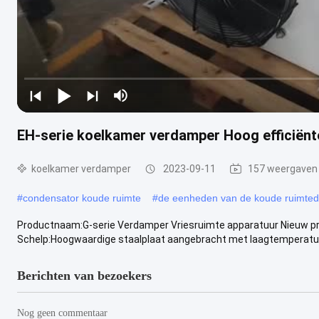
EH-serie koelkamer verdamper Hoog efficiënt
koelkamer verdamper
2023-09-11
157 weergaven
#
condensator koude ruimte
#
de eenheden van de koude ruimted
Productnaam:G-serie Verdamper Vriesruimte apparatuur Nieuw pro
Schelp:Hoogwaardige staalplaat aangebracht met laagtemperatuu
Berichten van bezoekers
Nog geen commentaar