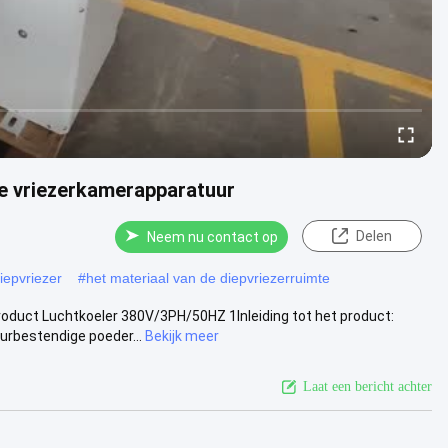
e vriezerkamerapparatuur
Delen
Neem nu contact op
iepvriezer
#
het materiaal van de diepvriezerruimte
duct Luchtkoeler 380V/3PH/50HZ 1Inleiding tot het product:
rbestendige poeder...
Bekijk meer
Laat een bericht achter